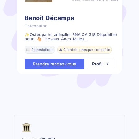
Benoît Décamps
Osteopathe
✨️Ostéopathe animalier RNA OA 318 Disponible
pour : 🐴 Chevaux-Ânes-Mules ...
📖 2 prestations
⚠️ Clientèle presque complète
Prendre rendez-vous
Profil