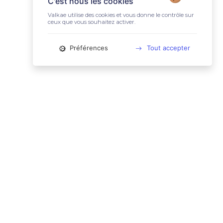
C'est nous les cookies
Valkae utilise des cookies et vous donne le contrôle sur
ceux que vous souhaitez activer.
Préférences
Tout accepter
📚 LIENS UTILES
Conditions Générales d'Utilisation
Mentions légales
Politique relative aux cookies
Charte des données personnelles