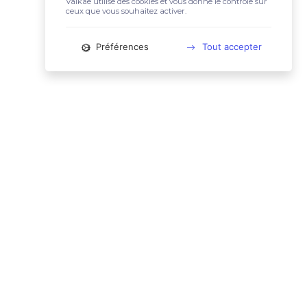
Valkae utilise des cookies et vous donne le contrôle sur
ceux que vous souhaitez activer.
Préférences
Tout accepter
📚 LIENS UTILES
Conditions Générales d'Utilisation
Mentions légales
Politique relative aux cookies
Charte des données personnelles
🙋🏼‍♀️ CONTACT