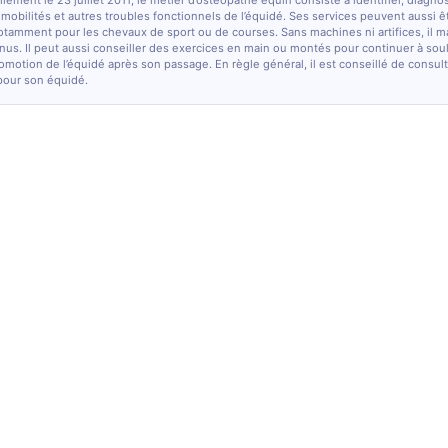
lement le 23 juillet 2011, le métier d’ostéopathe équin consiste à identifier, diagno
e mobilités et autres troubles fonctionnels de l’équidé. Ses services peuvent aussi ê
otamment pour les chevaux de sport ou de courses. Sans machines ni artifices, il m
nus. Il peut aussi conseiller des exercices en main ou montés pour continuer à sou
comotion de l’équidé après son passage. En règle général, il est conseillé de consulte
pour son équidé.