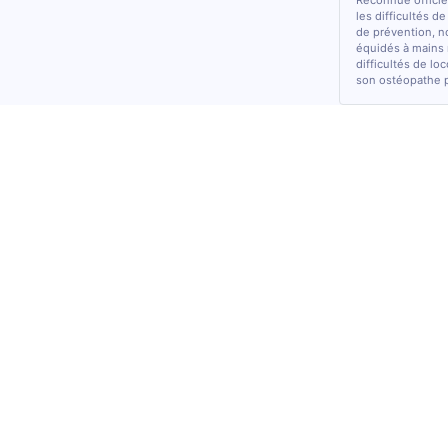
Reconnue officiel
les difficultés d
de prévention, n
équidés à mains 
difficultés de lo
son ostéopathe 