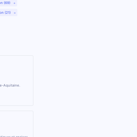
on (69)
on (21)
le-Aquitaine.