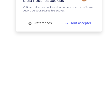
C'est nous les cookies
Valkae utilise des cookies et vous donne le contrôle sur
ceux que vous souhaitez activer.
Préférences
Tout accepter
📚 LIENS UTILES
Conditions Générales d'Utilisation
Mentions légales
Politique relative aux cookies
Charte des données personnelles