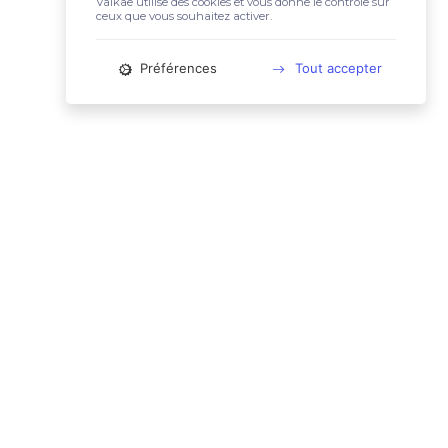
Valkae utilise des cookies et vous donne le contrôle sur
ceux que vous souhaitez activer.
Préférences
Tout accepter
📚 LIENS UTILES
Conditions Générales d'Utilisation
Mentions légales
Politique relative aux cookies
Charte des données personnelles
🙋🏼‍♀️ CONTACT