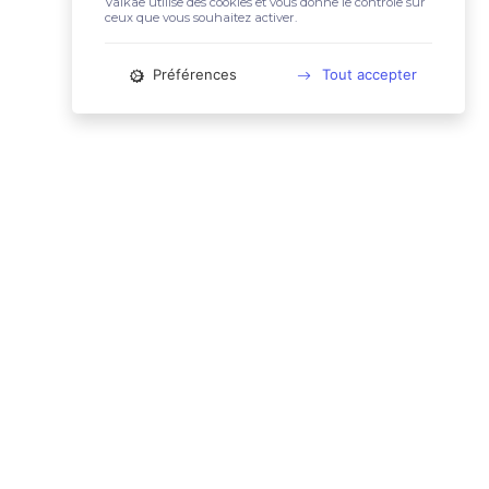
Valkae utilise des cookies et vous donne le contrôle sur
ceux que vous souhaitez activer.
Préférences
Tout accepter
📚 LIENS UTILES
Conditions Générales d'Utilisation
Mentions légales
Politique relative aux cookies
Charte des données personnelles
🙋🏼‍♀️ CONTACT