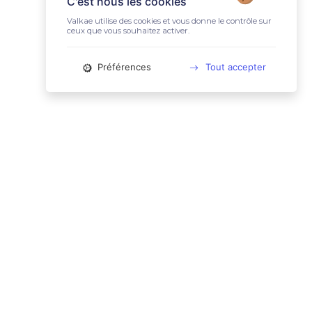
C'est nous les cookies
Valkae utilise des cookies et vous donne le contrôle sur
ceux que vous souhaitez activer.
Préférences
Tout accepter
📚 LIENS UTILES
Conditions Générales d'Utilisation
Mentions légales
Politique relative aux cookies
Charte des données personnelles