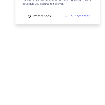
Valkae utilise des cookies et vous donne le contrôle sur
ceux que vous souhaitez activer.
Préférences
Tout accepter
📚 LIENS UTILES
Conditions Générales d'Utilisation
Mentions légales
Politique relative aux cookies
Charte des données personnelles
🙋🏼‍♀️ CONTACT