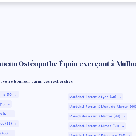
aucun Ostéopathe Équin exerçant à Mulho
 votre bonheur parmi ces recherches :
ême (16)
Maréchal-Ferrant à Lyon (69)
(15)
Maréchal-Ferrant à Mont-de-Marsan (40
n (61)
Maréchal-Ferrant à Nantes (44)
Duc (55)
Maréchal-Ferrant à Nîmes (30)
s (60)
Maréchal-Ferrant à Périgueux (24)