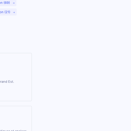
on (69)
on (21)
rand Est.