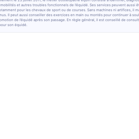
lement le 23 juillet 2011, le métier d’ostéopathe équin consiste à identifier, diagno
e mobilités et autres troubles fonctionnels de l’équidé. Ses services peuvent aussi ê
otamment pour les chevaux de sport ou de courses. Sans machines ni artifices, il m
nus. Il peut aussi conseiller des exercices en main ou montés pour continuer à sou
comotion de l’équidé après son passage. En règle général, il est conseillé de consulte
pour son équidé.