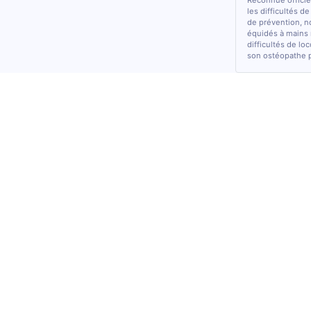
Reconnue officiel
les difficultés d
de prévention, n
équidés à mains 
difficultés de lo
son ostéopathe 