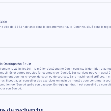
390)
e ville de 5 563 habitants dans le département Haute-Garonne, situé dans la régio
 de Ostéopathe Équin
lement le 23 juillet 2011, le métier d’ostéopathe équin consiste à identifier, diagno
e mobilités et autres troubles fonctionnels de l’équidé. Ses services peuvent aussi ê
otamment pour les chevaux de sport ou de courses. Sans machines ni artifices, il m
nus. Il peut aussi conseiller des exercices en main ou montés pour continuer à sou
comotion de l’équidé après son passage. En règle général, il est conseillé de consulte
pour son équidé.
ns de recherche