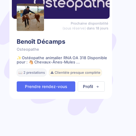
Prochaine disponibilité
(sous réserve)
dans 18 jours
Benoît Décamps
Osteopathe
✨️Ostéopathe animalier RNA OA 318 Disponible
pour : 🐴 Chevaux-Ânes-Mules ...
📖 2 prestations
⚠️ Clientèle presque complète
Prendre rendez-vous
Profil