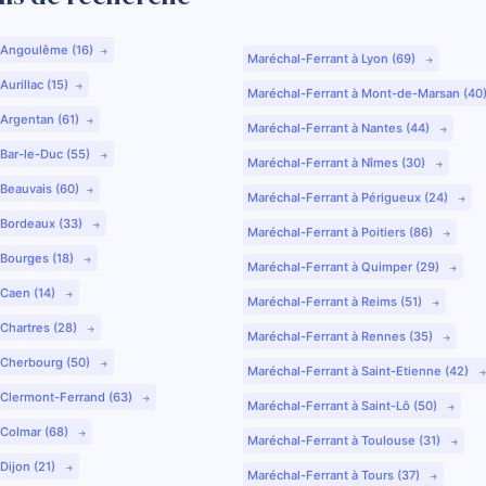
 Angoulême (16)
Maréchal-Ferrant à Lyon (69)
urillac (15)
Maréchal-Ferrant à Mont-de-Marsan (40
 Argentan (61)
Maréchal-Ferrant à Nantes (44)
 Bar-le-Duc (55)
Maréchal-Ferrant à Nîmes (30)
 Beauvais (60)
Maréchal-Ferrant à Périgueux (24)
 Bordeaux (33)
Maréchal-Ferrant à Poitiers (86)
 Bourges (18)
Maréchal-Ferrant à Quimper (29)
 Caen (14)
Maréchal-Ferrant à Reims (51)
 Chartres (28)
Maréchal-Ferrant à Rennes (35)
 Cherbourg (50)
Maréchal-Ferrant à Saint-Etienne (42)
 Clermont-Ferrand (63)
Maréchal-Ferrant à Saint-Lô (50)
 Colmar (68)
Maréchal-Ferrant à Toulouse (31)
Dijon (21)
Maréchal-Ferrant à Tours (37)