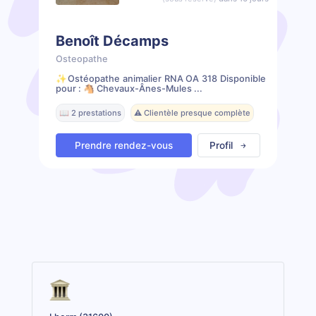
Benoît Décamps
Osteopathe
✨️Ostéopathe animalier RNA OA 318 Disponible
pour : 🐴 Chevaux-Ânes-Mules ...
📖 2 prestations
⚠️ Clientèle presque complète
Prendre rendez-vous
Profil