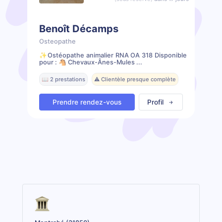
Benoît Décamps
Osteopathe
✨️Ostéopathe animalier RNA OA 318 Disponible
pour : 🐴 Chevaux-Ânes-Mules ...
📖 2 prestations
⚠️ Clientèle presque complète
Prendre rendez-vous
Profil