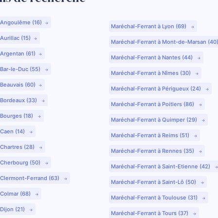
 Angoulême (16)
Maréchal-Ferrant à Lyon (69)
urillac (15)
Maréchal-Ferrant à Mont-de-Marsan (40
 Argentan (61)
Maréchal-Ferrant à Nantes (44)
 Bar-le-Duc (55)
Maréchal-Ferrant à Nîmes (30)
 Beauvais (60)
Maréchal-Ferrant à Périgueux (24)
 Bordeaux (33)
Maréchal-Ferrant à Poitiers (86)
 Bourges (18)
Maréchal-Ferrant à Quimper (29)
 Caen (14)
Maréchal-Ferrant à Reims (51)
 Chartres (28)
Maréchal-Ferrant à Rennes (35)
 Cherbourg (50)
Maréchal-Ferrant à Saint-Etienne (42)
 Clermont-Ferrand (63)
Maréchal-Ferrant à Saint-Lô (50)
 Colmar (68)
Maréchal-Ferrant à Toulouse (31)
Dijon (21)
Maréchal-Ferrant à Tours (37)