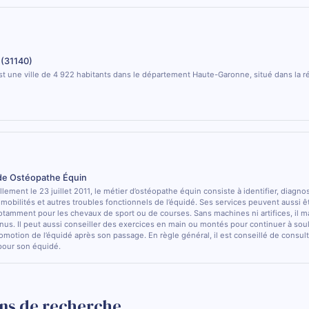
(31140)
 une ville de 4 922 habitants dans le département Haute-Garonne, situé dans la ré
 de Ostéopathe Équin
lement le 23 juillet 2011, le métier d’ostéopathe équin consiste à identifier, diagno
e mobilités et autres troubles fonctionnels de l’équidé. Ses services peuvent aussi ê
otamment pour les chevaux de sport ou de courses. Sans machines ni artifices, il m
nus. Il peut aussi conseiller des exercices en main ou montés pour continuer à sou
comotion de l’équidé après son passage. En règle général, il est conseillé de consulte
pour son équidé.
ns de recherche