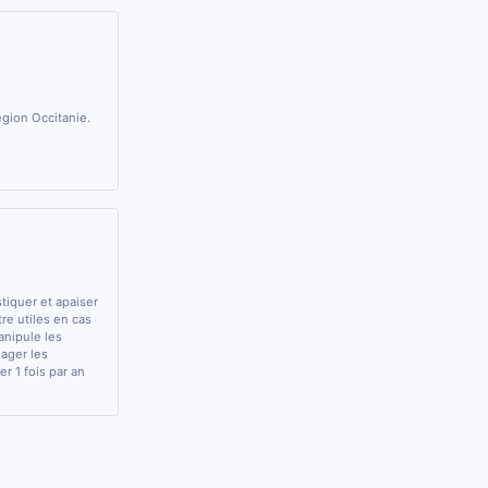
gion Occitanie.
stiquer et apaiser
tre utiles en cas
anipule les
lager les
r 1 fois par an