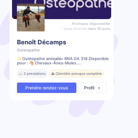
Prochaine disponibilité
(sous réserve)
dans 18 jours
Benoît Décamps
Osteopathe
✨️Ostéopathe animalier RNA OA 318 Disponible
pour : 🐴 Chevaux-Ânes-Mules ...
📖 2 prestations
⚠️ Clientèle presque complète
Prendre rendez-vous
Profil