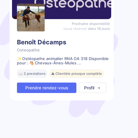
Prochaine disponibilité
(sous réserve)
dans 18 jours
Benoît Décamps
Osteopathe
✨️Ostéopathe animalier RNA OA 318 Disponible
pour : 🐴 Chevaux-Ânes-Mules ...
📖 2 prestations
⚠️ Clientèle presque complète
Prendre rendez-vous
Profil