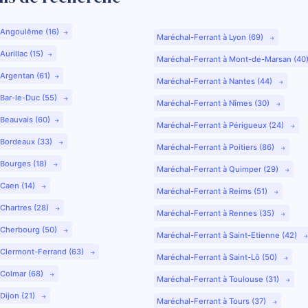
 Angoulême (16)
Maréchal-Ferrant à Lyon (69)
urillac (15)
Maréchal-Ferrant à Mont-de-Marsan (40
 Argentan (61)
Maréchal-Ferrant à Nantes (44)
 Bar-le-Duc (55)
Maréchal-Ferrant à Nîmes (30)
 Beauvais (60)
Maréchal-Ferrant à Périgueux (24)
 Bordeaux (33)
Maréchal-Ferrant à Poitiers (86)
 Bourges (18)
Maréchal-Ferrant à Quimper (29)
 Caen (14)
Maréchal-Ferrant à Reims (51)
 Chartres (28)
Maréchal-Ferrant à Rennes (35)
 Cherbourg (50)
Maréchal-Ferrant à Saint-Etienne (42)
 Clermont-Ferrand (63)
Maréchal-Ferrant à Saint-Lô (50)
 Colmar (68)
Maréchal-Ferrant à Toulouse (31)
Dijon (21)
Maréchal-Ferrant à Tours (37)