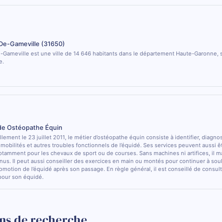
De-Gameville (31650)
Gameville est une ville de 14 646 habitants dans le département Haute-Garonne, s
e.
 de Ostéopathe Équin
lement le 23 juillet 2011, le métier d’ostéopathe équin consiste à identifier, diagno
e mobilités et autres troubles fonctionnels de l’équidé. Ses services peuvent aussi ê
otamment pour les chevaux de sport ou de courses. Sans machines ni artifices, il m
nus. Il peut aussi conseiller des exercices en main ou montés pour continuer à sou
comotion de l’équidé après son passage. En règle général, il est conseillé de consulte
pour son équidé.
ns de recherche