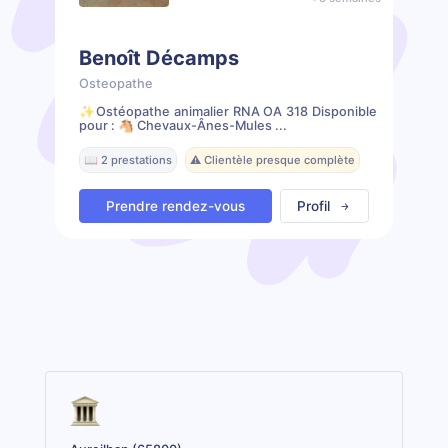
Benoît Décamps
Osteopathe
✨️Ostéopathe animalier RNA OA 318 Disponible
pour : 🐴 Chevaux-Ânes-Mules ...
📖 2 prestations
⚠️ Clientèle presque complète
Prendre rendez-vous
Profil