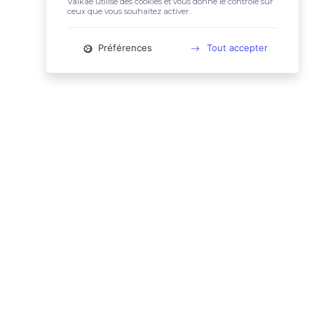
Valkae utilise des cookies et vous donne le contrôle sur
ceux que vous souhaitez activer.
Préférences
Tout accepter
📚 LIENS UTILES
Conditions Générales d'Utilisation
Mentions légales
Politique relative aux cookies
Charte des données personnelles
🙋🏼‍♀️ CONTACT