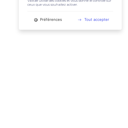
Valkae utilise des cookies et vous donne le contrôle sur
ceux que vous souhaitez activer.
Préférences
Tout accepter
📚 LIENS UTILES
Conditions Générales d'Utilisation
Mentions légales
Politique relative aux cookies
Charte des données personnelles
🙋🏼‍♀️ CONTACT