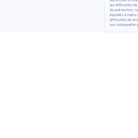
Reconnue officiel
les difficultés d
de prévention, n
équidés à mains 
difficultés de lo
son ostéopathe 