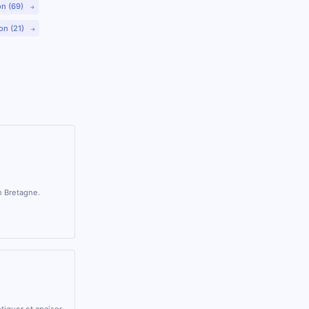
on (69)
on (21)
n Bretagne.