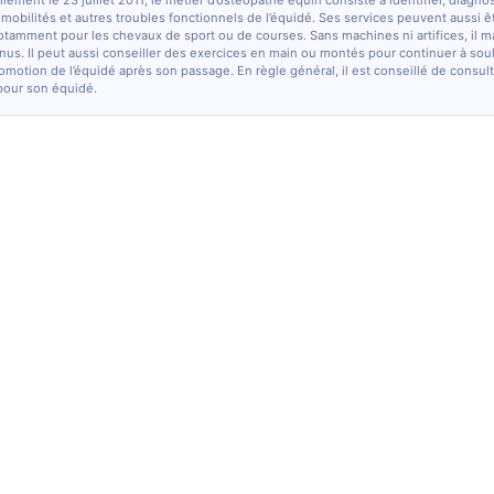
lement le 23 juillet 2011, le métier d’ostéopathe équin consiste à identifier, diagno
e mobilités et autres troubles fonctionnels de l’équidé. Ses services peuvent aussi ê
otamment pour les chevaux de sport ou de courses. Sans machines ni artifices, il m
nus. Il peut aussi conseiller des exercices en main ou montés pour continuer à sou
comotion de l’équidé après son passage. En règle général, il est conseillé de consulte
pour son équidé.