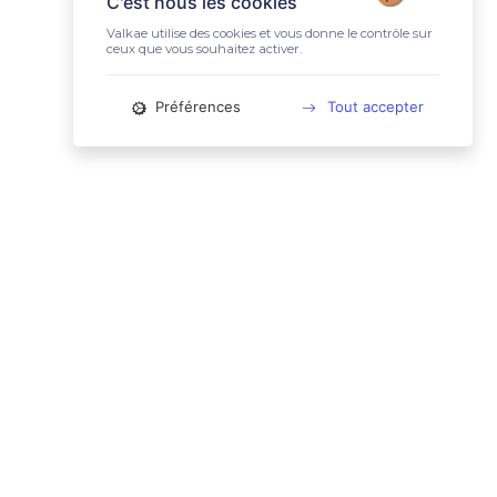
C'est nous les cookies
Valkae utilise des cookies et vous donne le contrôle sur
ceux que vous souhaitez activer.
Préférences
Tout accepter
📚 LIENS UTILES
Conditions Générales d'Utilisation
Mentions légales
Politique relative aux cookies
Charte des données personnelles