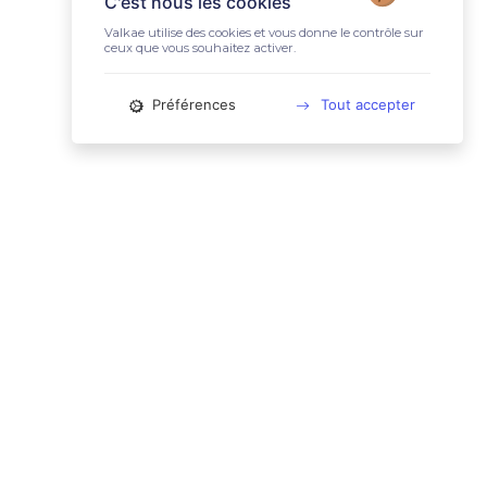
C'est nous les cookies
Valkae utilise des cookies et vous donne le contrôle sur
ceux que vous souhaitez activer.
Préférences
Tout accepter
📚 LIENS UTILES
Conditions Générales d'Utilisation
Mentions légales
Politique relative aux cookies
Charte des données personnelles