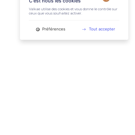
C'est nous les cookies
Valkae utilise des cookies et vous donne le contrôle sur
ceux que vous souhaitez activer.
Préférences
Tout accepter
📚 LIENS UTILES
Conditions Générales d'Utilisation
Mentions légales
Politique relative aux cookies
Charte des données personnelles