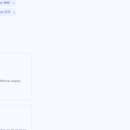
on (69)
on (21)
e-Rhône-Alpes.