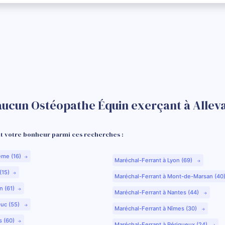
aucun Ostéopathe Équin exerçant à Alleva
 votre bonheur parmi ces recherches :
ême (16)
Maréchal-Ferrant à Lyon (69)
(15)
Maréchal-Ferrant à Mont-de-Marsan (40
n (61)
Maréchal-Ferrant à Nantes (44)
Duc (55)
Maréchal-Ferrant à Nîmes (30)
s (60)
Maréchal-Ferrant à Périgueux (24)