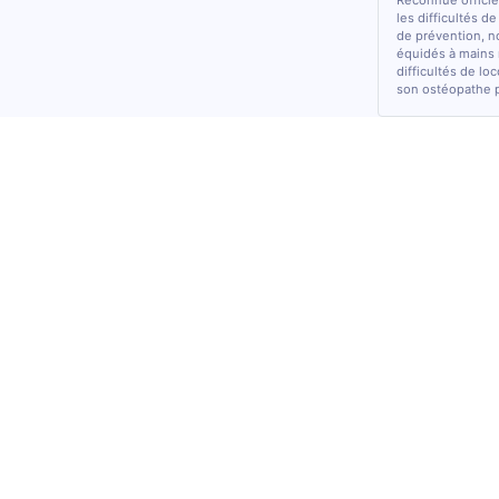
Reconnue officiel
les difficultés d
de prévention, n
équidés à mains 
difficultés de lo
son ostéopathe 