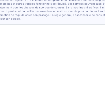
lement le 23 juillet 2011, le métier d’ostéopathe équin consiste à identifier, diagno
e mobilités et autres troubles fonctionnels de l’équidé. Ses services peuvent aussi ê
otamment pour les chevaux de sport ou de courses. Sans machines ni artifices, il m
nus. Il peut aussi conseiller des exercices en main ou montés pour continuer à sou
comotion de l’équidé après son passage. En règle général, il est conseillé de consulte
pour son équidé.