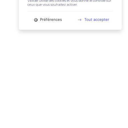
Valkae utilise des cookies et vous donne le contrôle sur
ceux que vous souhaitez activer.
Préférences
Tout accepter
📚 LIENS UTILES
Conditions Générales d'Utilisation
Mentions légales
Politique relative aux cookies
Charte des données personnelles
🙋🏼‍♀️ CONTACT