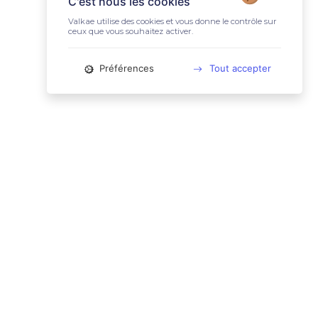
C'est nous les cookies
Valkae utilise des cookies et vous donne le contrôle sur
ceux que vous souhaitez activer.
Préférences
Tout accepter
📚 LIENS UTILES
Conditions Générales d'Utilisation
Mentions légales
Politique relative aux cookies
Charte des données personnelles