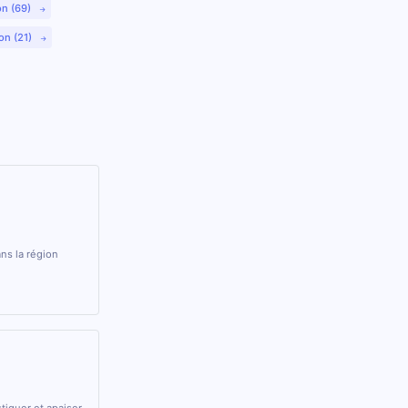
on (69)
on (21)
ns la région