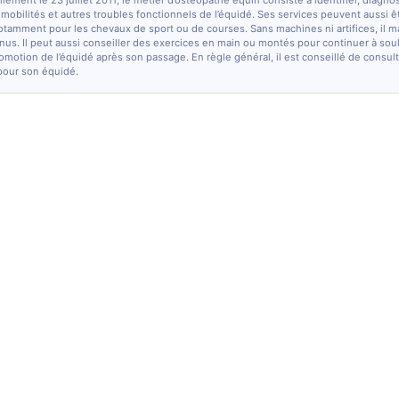
lement le 23 juillet 2011, le métier d’ostéopathe équin consiste à identifier, diagno
e mobilités et autres troubles fonctionnels de l’équidé. Ses services peuvent aussi ê
otamment pour les chevaux de sport ou de courses. Sans machines ni artifices, il m
nus. Il peut aussi conseiller des exercices en main ou montés pour continuer à sou
comotion de l’équidé après son passage. En règle général, il est conseillé de consulte
pour son équidé.