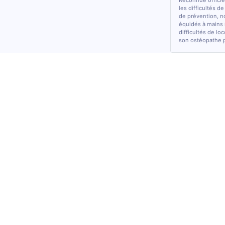
Reconnue officiel
les difficultés d
de prévention, n
équidés à mains 
difficultés de lo
son ostéopathe 