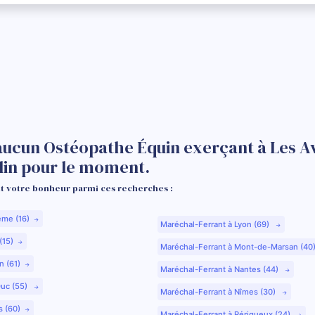
aucun Ostéopathe Équin exerçant à Les A
lin pour le moment.
 votre bonheur parmi ces recherches :
ême (16)
Maréchal-Ferrant à Lyon (69)
(15)
Maréchal-Ferrant à Mont-de-Marsan (40
n (61)
Maréchal-Ferrant à Nantes (44)
Duc (55)
Maréchal-Ferrant à Nîmes (30)
s (60)
Maréchal-Ferrant à Périgueux (24)