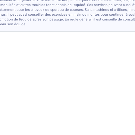
lement le 23 juillet 2011, le métier d’ostéopathe équin consiste à identifier, diagno
e mobilités et autres troubles fonctionnels de l’équidé. Ses services peuvent aussi ê
otamment pour les chevaux de sport ou de courses. Sans machines ni artifices, il m
nus. Il peut aussi conseiller des exercices en main ou montés pour continuer à sou
comotion de l’équidé après son passage. En règle général, il est conseillé de consulte
pour son équidé.