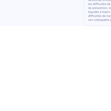
Reconnue officiel
les difficultés d
de prévention, n
équidés à mains 
difficultés de lo
son ostéopathe 