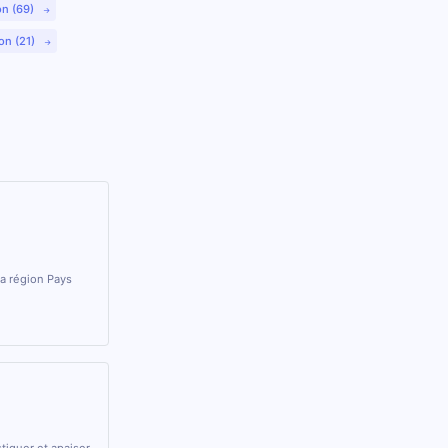
on (69)
on (21)
la région Pays