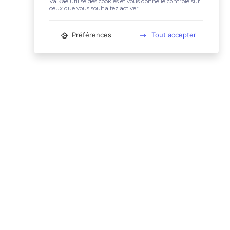
Valkae utilise des cookies et vous donne le contrôle sur
ceux que vous souhaitez activer.
Préférences
Tout accepter
📚 LIENS UTILES
Conditions Générales d'Utilisation
Mentions légales
Politique relative aux cookies
Charte des données personnelles
🙋🏼‍♀️ CONTACT