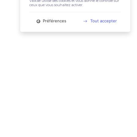
Valkae utilise des cookies et vous donne le contrôle sur
ceux que vous souhaitez activer.
Préférences
Tout accepter
📚 LIENS UTILES
Conditions Générales d'Utilisation
Mentions légales
Politique relative aux cookies
Charte des données personnelles
🙋🏼‍♀️ CONTACT