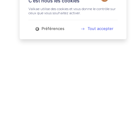
C'est nous les cookies
Valkae utilise des cookies et vous donne le contrôle sur
ceux que vous souhaitez activer.
Préférences
Tout accepter
📚 LIENS UTILES
Conditions Générales d'Utilisation
Mentions légales
Politique relative aux cookies
Charte des données personnelles