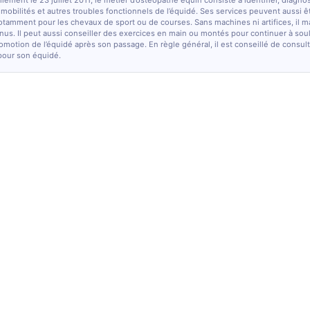
lement le 23 juillet 2011, le métier d’ostéopathe équin consiste à identifier, diagno
e mobilités et autres troubles fonctionnels de l’équidé. Ses services peuvent aussi ê
otamment pour les chevaux de sport ou de courses. Sans machines ni artifices, il m
nus. Il peut aussi conseiller des exercices en main ou montés pour continuer à sou
comotion de l’équidé après son passage. En règle général, il est conseillé de consulte
pour son équidé.