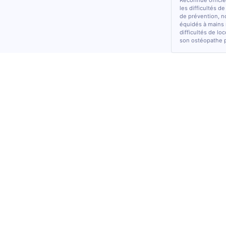
Reconnue officiel
les difficultés d
de prévention, n
équidés à mains 
difficultés de lo
son ostéopathe 