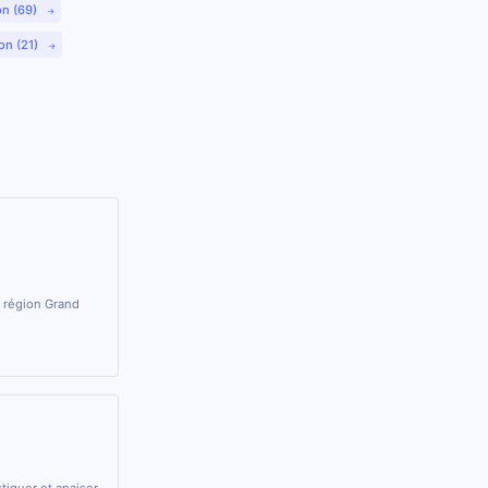
on (69)
on (21)
a région Grand