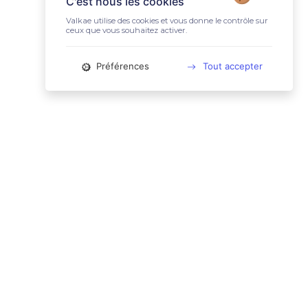
C'est nous les cookies
Valkae utilise des cookies et vous donne le contrôle sur
ceux que vous souhaitez activer.
Préférences
Tout accepter
📚 LIENS UTILES
Conditions Générales d'Utilisation
Mentions légales
Politique relative aux cookies
Charte des données personnelles