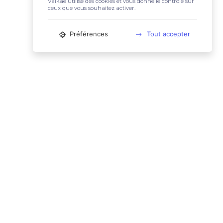
Valkae utilise des cookies et vous donne le contrôle sur
ceux que vous souhaitez activer.
Préférences
Tout accepter
📚 LIENS UTILES
Conditions Générales d'Utilisation
Mentions légales
Politique relative aux cookies
Charte des données personnelles
🙋🏼‍♀️ CONTACT