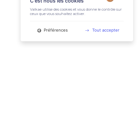
C'est nous les cookies
Valkae utilise des cookies et vous donne le contrôle sur
ceux que vous souhaitez activer.
Préférences
Tout accepter
📚 LIENS UTILES
Conditions Générales d'Utilisation
Mentions légales
Politique relative aux cookies
Charte des données personnelles