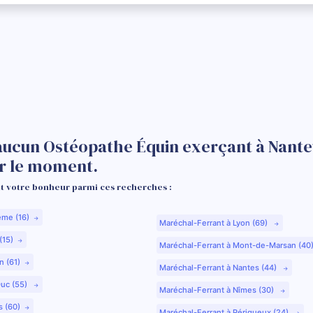
aucun Ostéopathe Équin exerçant à Nanteu
r le moment.
 votre bonheur parmi ces recherches :
ême (16)
Maréchal-Ferrant à Lyon (69)
(15)
Maréchal-Ferrant à Mont-de-Marsan (40
n (61)
Maréchal-Ferrant à Nantes (44)
Duc (55)
Maréchal-Ferrant à Nîmes (30)
s (60)
Maréchal-Ferrant à Périgueux (24)