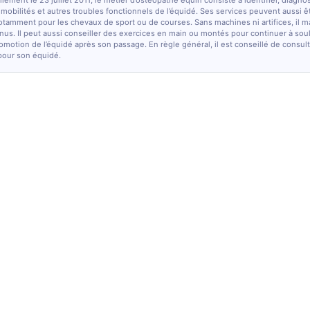
lement le 23 juillet 2011, le métier d’ostéopathe équin consiste à identifier, diagno
e mobilités et autres troubles fonctionnels de l’équidé. Ses services peuvent aussi ê
otamment pour les chevaux de sport ou de courses. Sans machines ni artifices, il m
nus. Il peut aussi conseiller des exercices en main ou montés pour continuer à sou
comotion de l’équidé après son passage. En règle général, il est conseillé de consulte
pour son équidé.