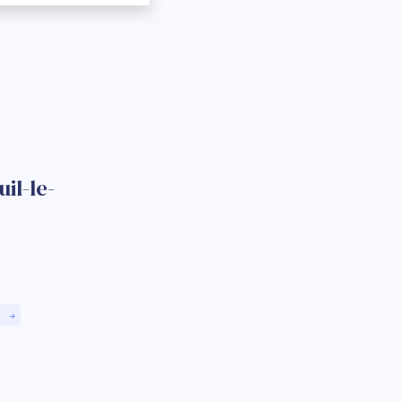
il-le-
)