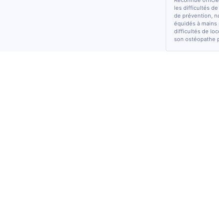
Reconnue officiel
les difficultés d
de prévention, n
équidés à mains 
difficultés de lo
son ostéopathe 