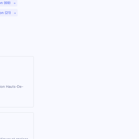
on (69)
on (21)
gion Hauts-De-