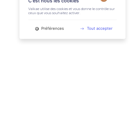
C'est nous les cookies
Valkae utilise des cookies et vous donne le contrôle sur
ceux que vous souhaitez activer.
Préférences
Tout accepter
📚 LIENS UTILES
Conditions Générales d'Utilisation
Mentions légales
Politique relative aux cookies
Charte des données personnelles