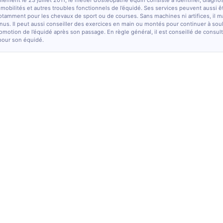
lement le 23 juillet 2011, le métier d’ostéopathe équin consiste à identifier, diagno
e mobilités et autres troubles fonctionnels de l’équidé. Ses services peuvent aussi ê
otamment pour les chevaux de sport ou de courses. Sans machines ni artifices, il m
nus. Il peut aussi conseiller des exercices en main ou montés pour continuer à sou
comotion de l’équidé après son passage. En règle général, il est conseillé de consulte
pour son équidé.