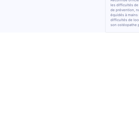
Reconnue officiel
les difficultés d
de prévention, n
équidés à mains 
difficultés de lo
son ostéopathe 