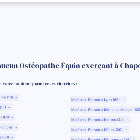
aucun Ostéopathe Équin exerçant à Chapo
 votre bonheur parmi ces recherches :
ême (16)
Maréchal-Ferrant à Lyon (69)
(15)
Maréchal-Ferrant à Mont-de-Marsan (40
n (61)
Maréchal-Ferrant à Nantes (44)
Duc (55)
Maréchal-Ferrant à Nîmes (30)
s (60)
Maréchal-Ferrant à Périgueux (24)