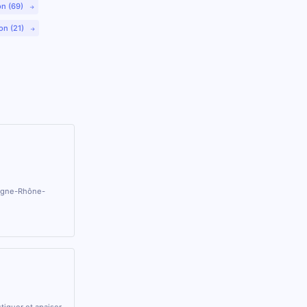
on (69)
on (21)
ergne-Rhône-