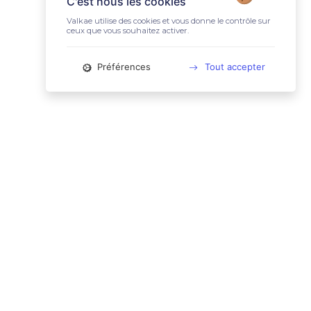
C'est nous les cookies
Valkae utilise des cookies et vous donne le contrôle sur
ceux que vous souhaitez activer.
Préférences
Tout accepter
📚 LIENS UTILES
Conditions Générales d'Utilisation
Mentions légales
Politique relative aux cookies
Charte des données personnelles