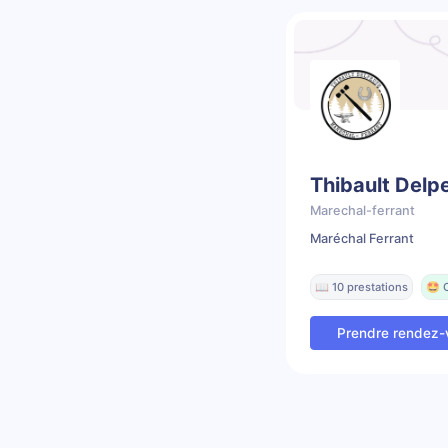
Thibault Delp
Marechal-ferrant
Maréchal Ferrant
📖 10 prestations
🤩 
Prendre rendez-