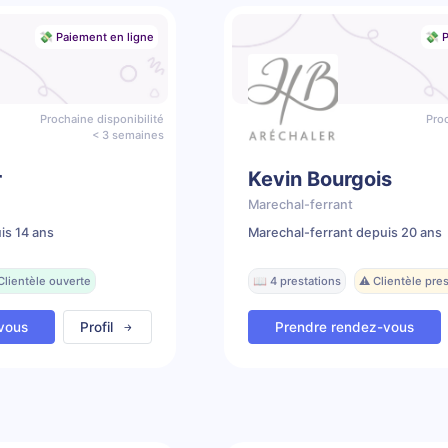
💸 Paiement en ligne
💸 P
Prochaine disponibilité
Proc
< 3 semaines
r
Kevin Bourgois
Marechal-ferrant
is 14 ans
Marechal-ferrant depuis 20 ans
Clientèle ouverte
📖 4 prestations
⚠️ Clientèle pr
vous
Profil
Prendre rendez-vous