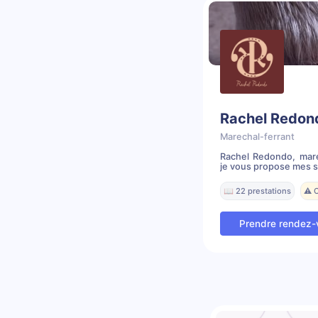
Rachel Redon
Marechal-ferrant
Rachel Redondo, maré
je vous propose mes se
📖 22 prestations
⚠️ 
Prendre rendez-