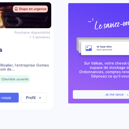
🚨 Dispo en urgence
Prochaine disponibilité
< 3 semaines
s
Sur Valkae, votre cheval 
Rivalier, l'entreprise Gomes
espace de stockage de
oin de...
Ordonnances, comptes rendu
Déposez ce qu'il vous 
 Clientèle ouverte
Je me lance
z-vous
Profil