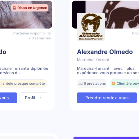
🚨 Dispo en urgence
Prochaine disponibilité
Proc
< 3 semaines
do
Alexandre Olmedo
Marechal-ferrant
chale ferrante diplômée,
Maréchal-ferrant avec plu
rvices d...
expérience vous propose un serv
Clientèle presque complète
📖 6 prestations
🤩 Clientèle ouv
vous
Profil
Prendre rendez-vous