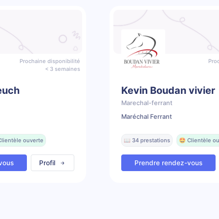
Prochaine disponibilité
Proc
< 3 semaines
euch
Kevin Boudan vivier
Marechal-ferrant
Maréchal Ferrant
Clientèle ouverte
📖 34 prestations
🤩 Clientèle o
vous
Profil
Prendre rendez-vous