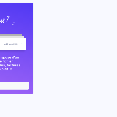
dispose d'un
 fichier.
s, factures...
plait ☺️