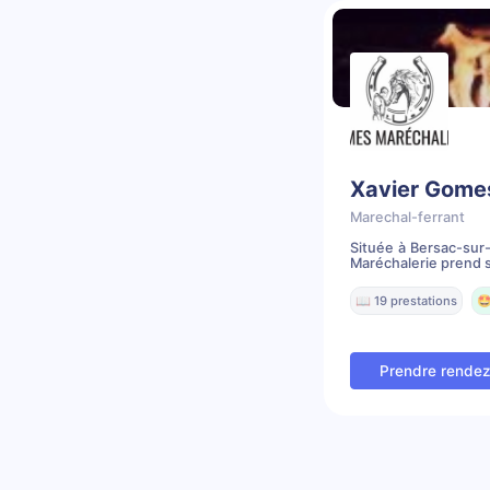
Xavier Gome
Marechal-ferrant
Située à Bersac-sur-
Maréchalerie prend s
📖 19 prestations
🤩
Prendre rende