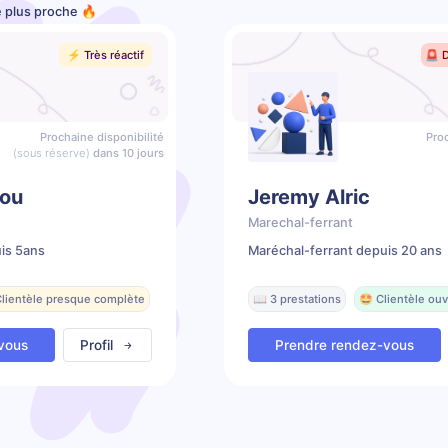
le plus proche 🔥
⚡️ Très réactif
🚨 
Prochaine disponibilité
Proc
(sous réserve)
dans 10 jours
bou
Jeremy Alric
Marechal-ferrant
is 5ans
Maréchal-ferrant depuis 20 ans
Clientèle presque complète
📖 3 prestations
🤩 Clientèle ouv
vous
Profil
Prendre rendez-vous