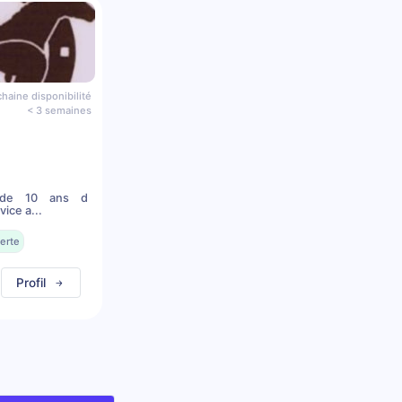
haine disponibilité
< 3 semaines
s de 10 ans d
ice a...
erte
Profil