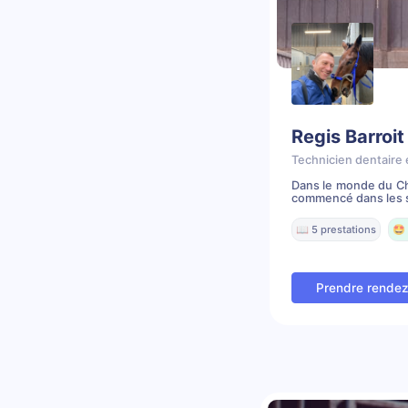
Regis Barroit
Technicien dentaire 
Dans le monde du Che
commencé dans les s
📖 5 prestations
🤩 
Prendre rende