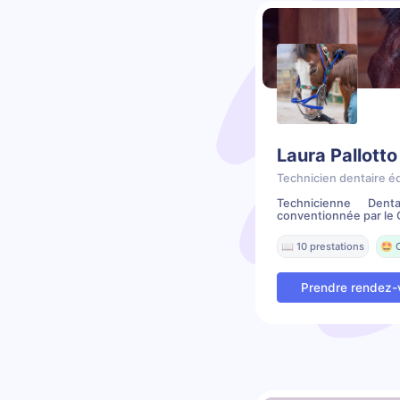
Laura Pallotto
Technicien dentaire é
Technicienne Dent
conventionnée par le C
📖 10 prestations
🤩 
Prendre rendez-