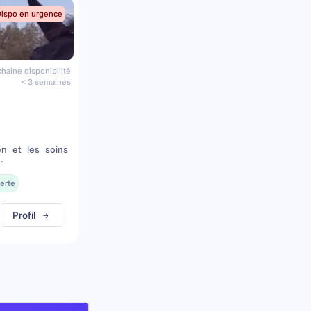
Dispo en urgence
haine disponibilité
< 3 semaines
en et les soins
.
erte
Profil