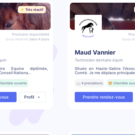
⚡️ Très réactif
Prochaine disponibilité
Proc
(sous réserve)
dans 4 jours
(sous ré
Maud Vannier
quin
Technicien dentaire équin
aire Équine diplômée,
Située en Haute-Saône (Vesou
onseil Nationa...
Comté. Je me déplace principale
Clientèle ouverte
📖 4 prestations
🤩 Clientèle ouv
vous
Profil
Prendre rendez-vous