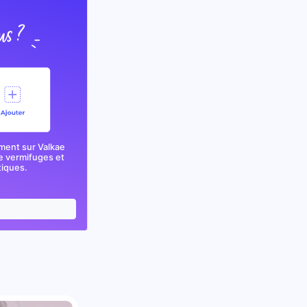
ment sur Valkae
e vermifuges et
tiques.