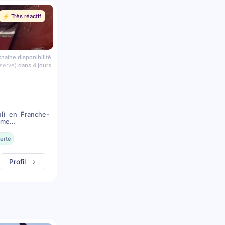
⚡️ Très réactif
haine disponibilité
serve)
dans 4 jours
l) en Franche-
me...
erte
Profil