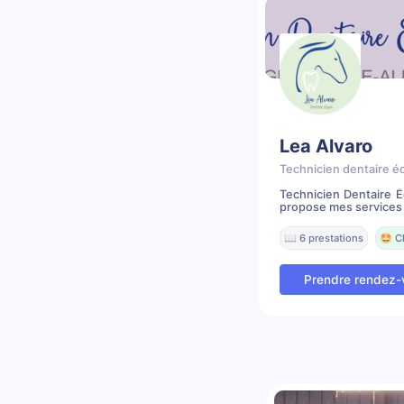
Lea Alvaro
Technicien dentaire é
Technicien Dentaire É
propose mes services 
📖 6 prestations
🤩 C
Prendre rendez-