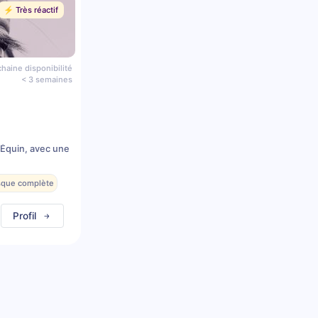
⚡️ Très réactif
haine disponibilité
< 3 semaines
 Équin, avec une
esque complète
Profil