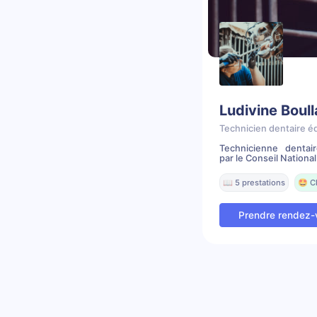
Ludivine Boul
Technicien dentaire é
Technicienne dentai
par le Conseil National 
📖 5 prestations
🤩 C
Prendre rendez-