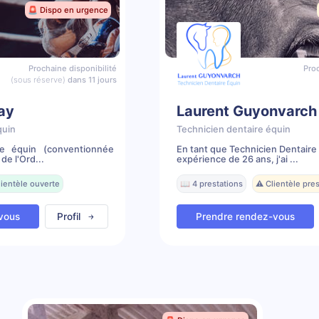
🚨 Dispo en urgence
Prochaine disponibilité
Proc
(sous réserve)
dans 11 jours
lay
Laurent Guyonvarch
quin
Technicien dentaire équin
re équin (conventionnée
En tant que Technicien Dentaire
de l'Ord...
expérience de 26 ans, j'ai ...
lientèle ouverte
📖 4 prestations
⚠️ Clientèle pr
vous
Profil
Prendre rendez-vous