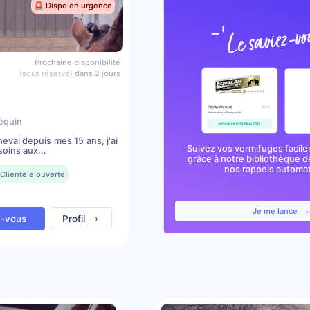
🚨 Dispo en urgence
Prochaine disponibilité
(sous réserve)
dans 2 jours
équin
val depuis mes 15 ans, j'ai
Suivez vos vermifuges facile
oins aux...
grâce à notre bibliothèque d
nos rappels automa
Clientèle ouverte
Je me lance
z-vous
Profil