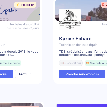
⚡️ Très réactif
🚨 
Prochaine disponibilité
Proc
(sous réserve)
dans 2 jours
Karine Echard
quin
Technicien dentaire équin
quin depuis 2018, je vous
TDE spécialisée dans l’entreti
dans to...
dentaires des chevaux, poneys..
lientèle ouverte
📖 5 prestations
🤩 Clientèle ouv
vous
Profil
Prendre rendez-vous