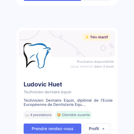
⚡️ Très réactif
Prochaine disponibilité
(sous réserve)
dans 3 jours
Ludovic Huet
Technicien dentaire équin
Technicien Dentaire Équin, diplômé de l'Ecole
Européenne de Dentisterie Equ...
📖 4 prestations
🤩 Clientèle ouverte
Prendre rendez-vous
Profil