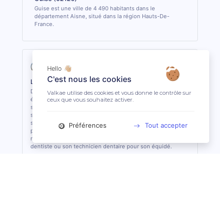
Guise est une ville de 4 490 habitants dans le
département Aisne, situé dans la région Hauts-De-
France.
Hello 👋🏼
C'est nous les cookies
La profession de Technicien Dentaire Équin
Du détartrage à l’extraction de dents, le technicien dentaire
Valkae utilise des cookies et vous donne le contrôle sur
équin s’occupe des soins dentaires courants des équidés. Il
ceux que vous souhaitez activer.
sait analyser et identifier les potentielles affections et les
soigner quand cela lui est possible. De formation
supérieure, il est le seul, avec le vétérinaire, à pouvoir
Préférences
Tout accepter
pratiquer des actes de soins dentaires sur les équidés. En
règle général, il est conseillé de consulter 1 fois par an son
dentiste ou son technicien dentaire pour son équidé.
Suggestions de recherche
Maréchal-Ferrant à Angoulême (16)