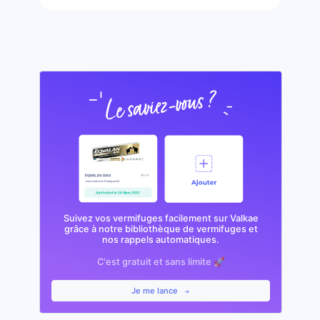
Suivez vos vermifuges facilement sur Valkae
grâce à notre bibliothèque de vermifuges et
nos rappels automatiques.
C'est gratuit et sans limite 🚀
Je me lance