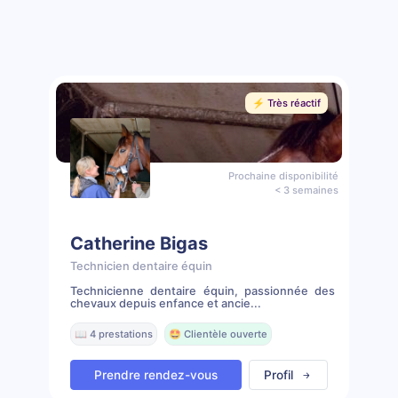
⚡️ Très réactif
Prochaine disponibilité
< 3 semaines
Catherine Bigas
Technicien dentaire équin
Technicienne dentaire équin, passionnée des
chevaux depuis enfance et ancie...
📖 4 prestations
🤩 Clientèle ouverte
Prendre rendez-vous
Profil