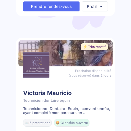
Prendre rendez-vous
Profil
⚡️ Très réactif
Prochaine disponibilité
(sous réserve)
dans 2 jours
Victoria Mauricio
Technicien dentaire équin
Technicienne Dentaire Équin, conventionnée,
ayant complété mon parcours en ...
📖 5 prestations
🤩 Clientèle ouverte