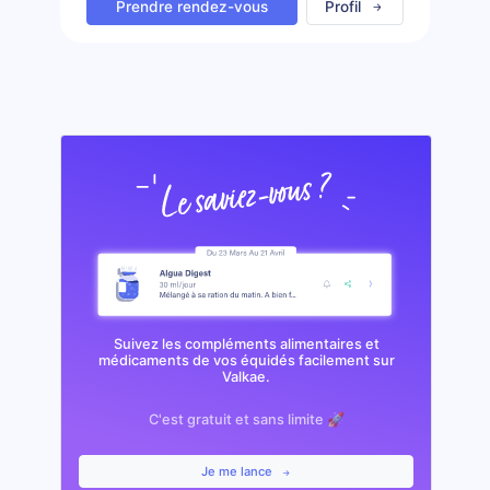
Prendre rendez-vous
Profil
Suivez les compléments alimentaires et
médicaments de vos équidés facilement sur
Valkae.
C'est gratuit et sans limite 🚀
Je me lance