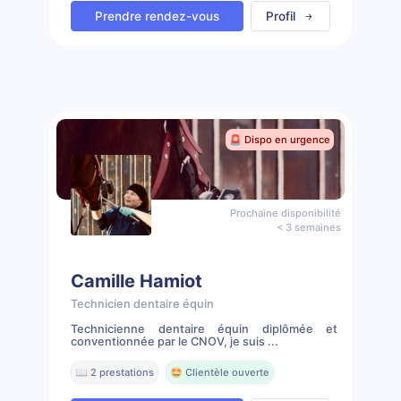
Prendre rendez-vous
Profil
🚨 Dispo en urgence
Prochaine disponibilité
< 3 semaines
Camille Hamiot
Technicien dentaire équin
Technicienne dentaire équin diplômée et
conventionnée par le CNOV, je suis ...
📖 2 prestations
🤩 Clientèle ouverte