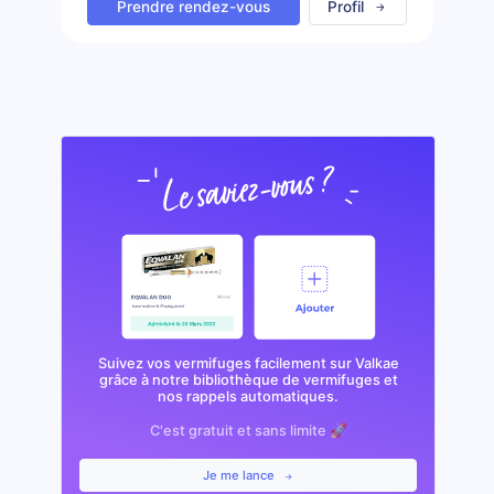
Prendre rendez-vous
Profil
Suivez vos vermifuges facilement sur Valkae
grâce à notre bibliothèque de vermifuges et
nos rappels automatiques.
C'est gratuit et sans limite 🚀
Je me lance