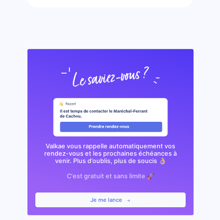
Valkae vous rappelle automatiquement vos
rendez-vous et les prochaines échéances à
venir. Plus d’oublis, plus de soucis 👌🏼
C'est gratuit et sans limite 🚀
Je me lance