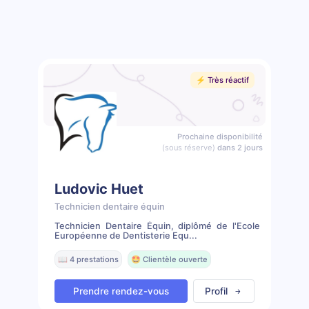
⚡️ Très réactif
Prochaine disponibilité
(sous réserve)
dans 2 jours
Ludovic Huet
Technicien dentaire équin
Technicien Dentaire Équin, diplômé de l'Ecole
Européenne de Dentisterie Equ...
📖 4 prestations
🤩 Clientèle ouverte
Prendre rendez-vous
Profil