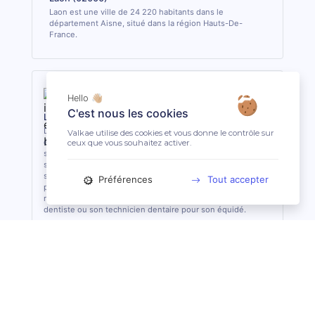
Laon est une ville de 24 220 habitants dans le
département Aisne, situé dans la région Hauts-De-
France.
Hello 👋🏼
C'est nous les cookies
La profession de Technicien Dentaire Équin
Du détartrage à l’extraction de dents, le technicien dentaire
Valkae utilise des cookies et vous donne le contrôle sur
équin s’occupe des soins dentaires courants des équidés. Il
ceux que vous souhaitez activer.
sait analyser et identifier les potentielles affections et les
soigner quand cela lui est possible. De formation
supérieure, il est le seul, avec le vétérinaire, à pouvoir
Préférences
Tout accepter
pratiquer des actes de soins dentaires sur les équidés. En
règle général, il est conseillé de consulter 1 fois par an son
dentiste ou son technicien dentaire pour son équidé.
Suggestions de recherche
Maréchal-Ferrant à Angoulême (16)