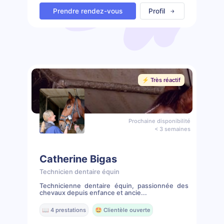
Prendre rendez-vous
Profil
⚡️ Très réactif
Prochaine disponibilité
< 3 semaines
Catherine Bigas
Technicien dentaire équin
Technicienne dentaire équin, passionnée des
chevaux depuis enfance et ancie...
📖 4 prestations
🤩 Clientèle ouverte