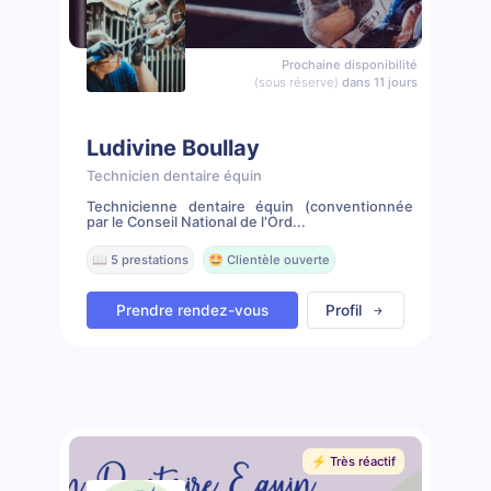
Prochaine disponibilité
(sous réserve)
dans 11 jours
Ludivine Boullay
Technicien dentaire équin
Technicienne dentaire équin (conventionnée
par le Conseil National de l'Ord...
📖 5 prestations
🤩 Clientèle ouverte
Prendre rendez-vous
Profil
⚡️ Très réactif