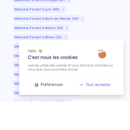
Maréchal-Ferrant à Lyon (69)
Maréchal-Ferrant à Mont-de-Marsan (40)
Maréchal-Ferrant à Nantes (44)
Maréchal-Ferrant à Nîmes (30)
Maréchal-Ferrant à Périgueux (24)
Hello 👋🏼
Maréchal-Ferrant à Poitiers (86)
C'est nous les cookies
Maréchal-Ferrant à Quimper (29)
Valkae utilise des cookies et vous donne le contrôle sur
ceux que vous souhaitez activer.
Maréchal-Ferrant à Reims (51)
Maréchal-Ferrant à Rennes (35)
Préférences
Tout accepter
Maréchal-Ferrant à Saint-Etienne (42)
Maréchal-Ferrant à Saint-Lô (50)
Maréchal-Ferrant à Toulouse (31)
Maréchal-Ferrant à Tours (37)