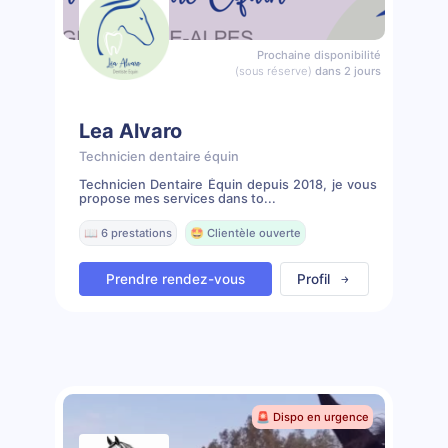
Prochaine disponibilité
(sous réserve)
dans 2 jours
Lea Alvaro
Technicien dentaire équin
Technicien Dentaire Équin depuis 2018, je vous
propose mes services dans to...
📖 6 prestations
🤩 Clientèle ouverte
Prendre rendez-vous
Profil
🚨 Dispo en urgence