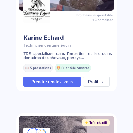
Prochaine disponibilité
< 3 semaines
Karine Echard
Technicien dentaire équin
TDE spécialisée dans l’entretien et les soins
dentaires des chevaux, poneys...
📖 5 prestations
🤩 Clientèle ouverte
Prendre rendez-vous
Profil
⚡️ Très réactif