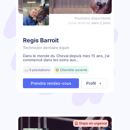
Prochaine disponibilité
(sous réserve)
dans 2 jours
Regis Barroit
Technicien dentaire équin
Dans le monde du Cheval depuis mes 15 ans, j'ai
commencé dans les soins aux...
📖 5 prestations
🤩 Clientèle ouverte
Prendre rendez-vous
Profil
🚨 Dispo en urgence