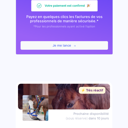
Payez en quelques clics les factures de vos
professionnels de manière sécurisée.*
*Pour les professionnels ayant activé l'option
Je me lance
⚡️ Très réactif
Prochaine disponibilité
(sous réserve)
dans 10 jours