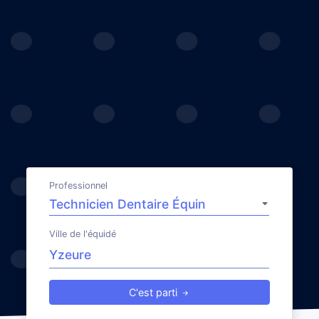
Professionnel
Ville de l'équidé
C'est parti