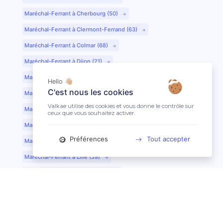
Maréchal-Ferrant à Cherbourg (50)
Maréchal-Ferrant à Clermont-Ferrand (63)
Maréchal-Ferrant à Colmar (68)
Maréchal-Ferrant à Dijon (21)
Maréchal-Ferrant à Evreux (27)
Hello 👋🏼
C'est nous les cookies
Maréchal-Ferrant à Fontainebleau (77)
Valkae utilise des cookies et vous donne le contrôle sur
Maréchal-Ferrant à Grenoble (38)
ceux que vous souhaitez activer.
Maréchal-Ferrant à Guéret (23)
Préférences
Tout accepter
Maréchal-Ferrant au Mans (72)
Maréchal-Ferrant à Lille (59)
Maréchal-Ferrant à Limoges (87)
Maréchal-Ferrant à Lyon (69)
Maréchal-Ferrant à Mont-de-Marsan (40)
Maréchal-Ferrant à Nantes (44)