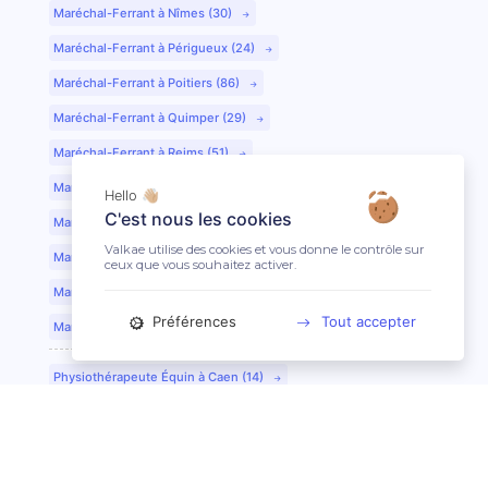
Maréchal-Ferrant à Nîmes (30)
Maréchal-Ferrant à Périgueux (24)
Maréchal-Ferrant à Poitiers (86)
Maréchal-Ferrant à Quimper (29)
Maréchal-Ferrant à Reims (51)
Maréchal-Ferrant à Rennes (35)
Hello 👋🏼
C'est nous les cookies
Maréchal-Ferrant à Saint-Etienne (42)
Valkae utilise des cookies et vous donne le contrôle sur
Maréchal-Ferrant à Saint-Lô (50)
ceux que vous souhaitez activer.
Maréchal-Ferrant à Toulouse (31)
Préférences
Tout accepter
Maréchal-Ferrant à Tours (37)
Physiothérapeute Équin à Caen (14)
Physiothérapeute Équin à Tours (37)
Ostéopathe Équin à Clermont-Ferrand (63)