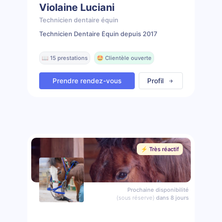
Violaine Luciani
Technicien dentaire équin
Technicien Dentaire Équin depuis 2017
📖 15 prestations
🤩 Clientèle ouverte
Prendre rendez-vous
Profil
⚡️ Très réactif
Prochaine disponibilité
(sous réserve)
dans 8 jours