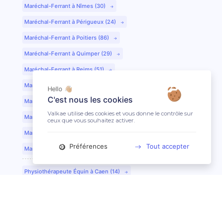
Maréchal-Ferrant à Nîmes (30)
Maréchal-Ferrant à Périgueux (24)
Maréchal-Ferrant à Poitiers (86)
Maréchal-Ferrant à Quimper (29)
Maréchal-Ferrant à Reims (51)
Maréchal-Ferrant à Rennes (35)
Hello 👋🏼
C'est nous les cookies
Maréchal-Ferrant à Saint-Etienne (42)
Valkae utilise des cookies et vous donne le contrôle sur
Maréchal-Ferrant à Saint-Lô (50)
ceux que vous souhaitez activer.
Maréchal-Ferrant à Toulouse (31)
Préférences
Tout accepter
Maréchal-Ferrant à Tours (37)
Physiothérapeute Équin à Caen (14)
Physiothérapeute Équin à Tours (37)
Ostéopathe Équin à Clermont-Ferrand (63)