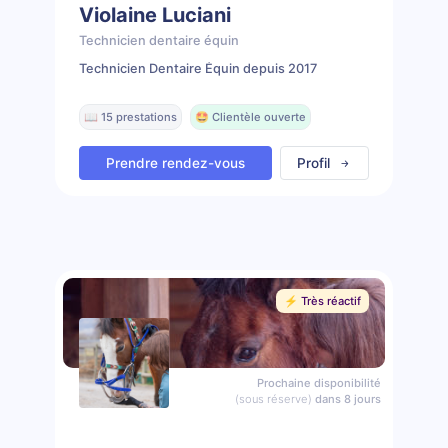
Violaine Luciani
Technicien dentaire équin
Technicien Dentaire Équin depuis 2017
📖 15 prestations
🤩 Clientèle ouverte
Prendre rendez-vous
Profil
⚡️ Très réactif
Prochaine disponibilité
(sous réserve)
dans 8 jours