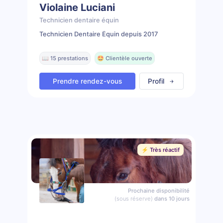
Violaine Luciani
Technicien dentaire équin
Technicien Dentaire Équin depuis 2017
📖 15 prestations
🤩 Clientèle ouverte
Prendre rendez-vous
Profil
⚡️ Très réactif
Prochaine disponibilité
(sous réserve)
dans 10 jours