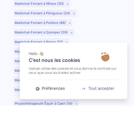
Maréchal-Ferrant à Nîmes (30)
Maréchal-Ferrant à Périgueux (24)
Maréchal-Ferrant à Poitiers (86)
Maréchal-Ferrant à Quimper (29)
Maréchal-Ferrant à Reims (51)
Maréchal-Ferrant à Rennes (35)
Hello 👋🏼
C'est nous les cookies
Maréchal-Ferrant à Saint-Etienne (42)
Valkae utilise des cookies et vous donne le contrôle sur
Maréchal-Ferrant à Saint-Lô (50)
ceux que vous souhaitez activer.
Maréchal-Ferrant à Toulouse (31)
Préférences
Tout accepter
Maréchal-Ferrant à Tours (37)
Physiothérapeute Équin à Caen (14)
Physiothérapeute Équin à Tours (37)
Ostéopathe Équin à Clermont-Ferrand (63)