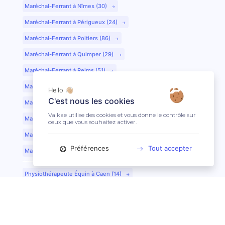
Maréchal-Ferrant à Nîmes (30)
Maréchal-Ferrant à Périgueux (24)
Maréchal-Ferrant à Poitiers (86)
Maréchal-Ferrant à Quimper (29)
Maréchal-Ferrant à Reims (51)
Maréchal-Ferrant à Rennes (35)
Hello 👋🏼
C'est nous les cookies
Maréchal-Ferrant à Saint-Etienne (42)
Valkae utilise des cookies et vous donne le contrôle sur
Maréchal-Ferrant à Saint-Lô (50)
ceux que vous souhaitez activer.
Maréchal-Ferrant à Toulouse (31)
Préférences
Tout accepter
Maréchal-Ferrant à Tours (37)
Physiothérapeute Équin à Caen (14)
Physiothérapeute Équin à Tours (37)
Ostéopathe Équin à Clermont-Ferrand (63)