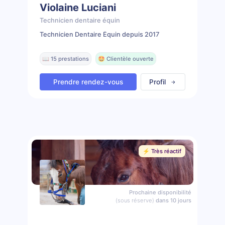
Violaine Luciani
Technicien dentaire équin
Technicien Dentaire Équin depuis 2017
📖 15 prestations
🤩 Clientèle ouverte
Prendre rendez-vous
Profil
⚡️ Très réactif
Prochaine disponibilité
(sous réserve)
dans 10 jours