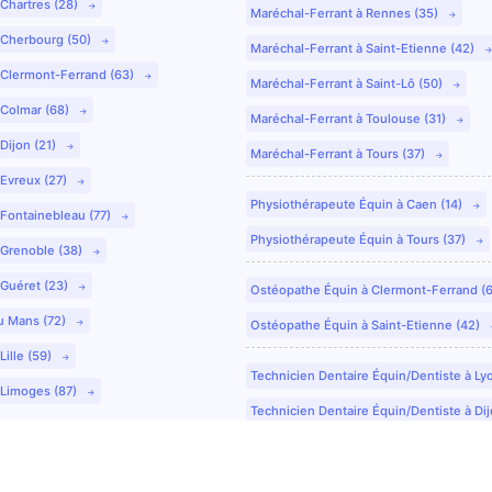
 Chartres (28)
Maréchal-Ferrant à Rennes (35)
 Cherbourg (50)
Maréchal-Ferrant à Saint-Etienne (42)
 Clermont-Ferrand (63)
Maréchal-Ferrant à Saint-Lô (50)
 Colmar (68)
Maréchal-Ferrant à Toulouse (31)
Dijon (21)
Maréchal-Ferrant à Tours (37)
 Evreux (27)
Physiothérapeute Équin à Caen (14)
 Fontainebleau (77)
Physiothérapeute Équin à Tours (37)
 Grenoble (38)
 Guéret (23)
Ostéopathe Équin à Clermont-Ferrand (
u Mans (72)
Ostéopathe Équin à Saint-Etienne (42)
Lille (59)
Technicien Dentaire Équin/Dentiste à Ly
 Limoges (87)
Technicien Dentaire Équin/Dentiste à Dij
Technicien Dentaire Équin/Dentiste à Co