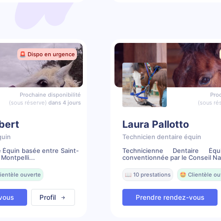
🚨 Dispo en urgence
Prochaine disponibilité
Proc
(sous réserve)
dans 4 jours
(sous ré
bert
Laura Pallotto
quin
Technicien dentaire équin
 Équin basée entre Saint-
Technicienne Dentaire Équ
ontpelli...
conventionnée par le Conseil Nat
ientèle ouverte
📖 10 prestations
🤩 Clientèle ou
vous
Profil
Prendre rendez-vous