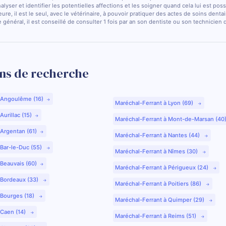
nalyser et identifier les potentielles affections et les soigner quand cela lui est pos
ure, il est le seul, avec le vétérinaire, à pouvoir pratiquer des actes de soins dentai
 général, il est conseillé de consulter 1 fois par an son dentiste ou son technicien
ns de recherche
 Angoulême (16)
Maréchal-Ferrant à Lyon (69)
urillac (15)
Maréchal-Ferrant à Mont-de-Marsan (40
 Argentan (61)
Maréchal-Ferrant à Nantes (44)
 Bar-le-Duc (55)
Maréchal-Ferrant à Nîmes (30)
 Beauvais (60)
Maréchal-Ferrant à Périgueux (24)
 Bordeaux (33)
Maréchal-Ferrant à Poitiers (86)
 Bourges (18)
Maréchal-Ferrant à Quimper (29)
 Caen (14)
Maréchal-Ferrant à Reims (51)