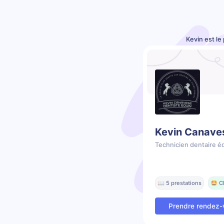
Kevin est le
Kevin Canave
Technicien dentaire é
📖 5 prestations
🤩 C
Prendre rendez-