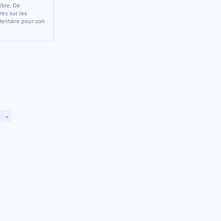
sible. De
res sur les
 dentaire pour son
)