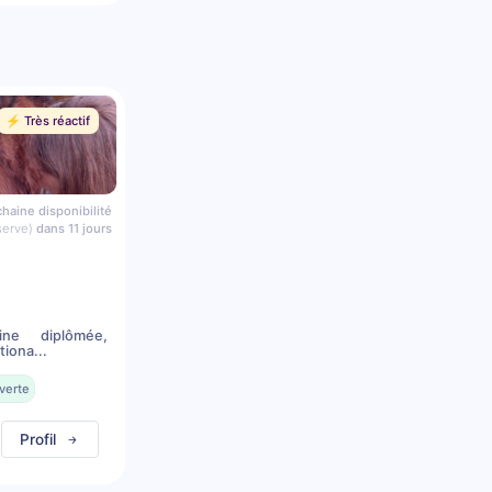
⚡️ Très réactif
haine disponibilité
serve)
dans 11 jours
ine diplômée,
iona...
verte
Profil