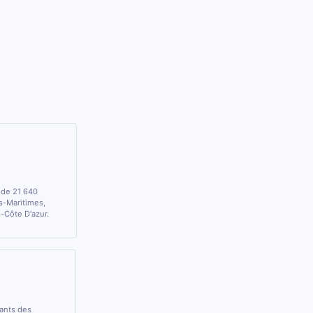
 de 21 640
s-Maritimes,
-Côte D'azur.
rants des