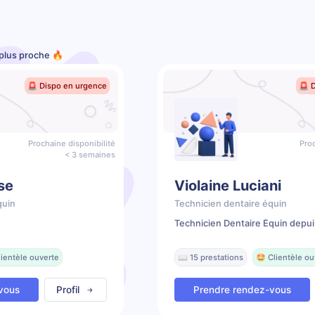
 plus proche 🔥
🚨 Dispo en urgence
🚨 
Prochaine disponibilité
Proc
< 3 semaines
se
Violaine Luciani
quin
Technicien dentaire équin
Technicien Dentaire Équin depui
lientèle ouverte
📖 15 prestations
🤩 Clientèle ou
vous
Profil
Prendre rendez-vous