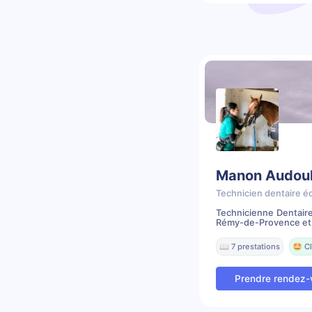
Manon Audou
Technicien dentaire é
Technicienne Dentaire
Rémy-de-Provence et M
📖 7 prestations
🤩 Cl
Prendre rendez-