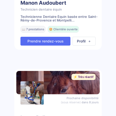
Manon Audoubert
Technicien dentaire équin
Technicienne Dentaire Équin basée entre Saint-
Rémy-de-Provence et Montpelli...
📖 7 prestations
🤩 Clientèle ouverte
Prendre rendez-vous
Profil
⚡️ Très réactif
Prochaine disponibilité
(sous réserve)
dans 8 jours