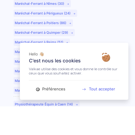
Maréchal-Ferrant à Nîmes (30)
Maréchal-Ferrant à Périgueux (24)
Maréchal-Ferrant à Poitiers (86)
Maréchal-Ferrant à Quimper (29)
Maréchal-Ferrant à Reims (51)
Maréchal-Ferrant à Rennes (35)
Hello 👋🏼
C'est nous les cookies
Maréchal-Ferrant à Saint-Etienne (42)
Valkae utilise des cookies et vous donne le contrôle sur
Maréchal-Ferrant à Saint-Lô (50)
ceux que vous souhaitez activer.
Maréchal-Ferrant à Toulouse (31)
Préférences
Tout accepter
Maréchal-Ferrant à Tours (37)
Physiothérapeute Équin à Caen (14)
Physiothérapeute Équin à Tours (37)
Ostéopathe Équin à Clermont-Ferrand (63)